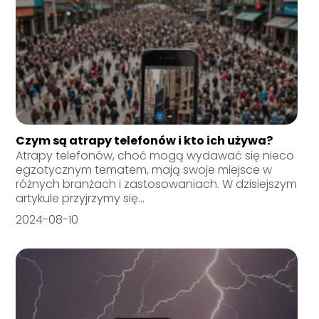
Czym są atrapy telefonów i kto ich używa?
Atrapy telefonów, choć mogą wydawać się nieco
egzotycznym tematem, mają swoje miejsce w
różnych branżach i zastosowaniach. W dzisiejszym
artykule przyjrzymy się...
2024-08-10