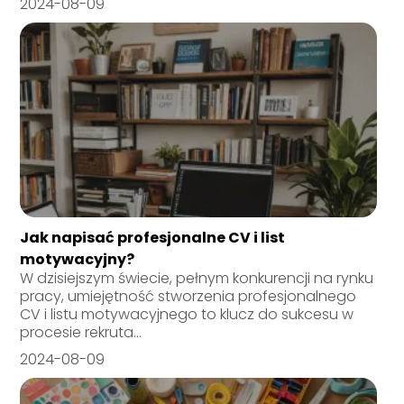
2024-08-09
Jak napisać profesjonalne CV i list
motywacyjny?
W dzisiejszym świecie, pełnym konkurencji na rynku
pracy, umiejętność stworzenia profesjonalnego
CV i listu motywacyjnego to klucz do sukcesu w
procesie rekruta...
2024-08-09