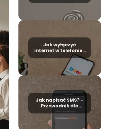
technologia?
Jak wyłączyć
internet w telefonie?
– Krok po kroku
Jak napisać SMS? –
Przewodnik dla
początkujących