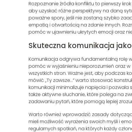
Rozpoznanie źródła konfliktu to pierwszy kro
aby uzyskać różne perspektywy na daną syt
poważne spory, jeśli nie zostaną szybko zaa
empatią i otwartością na zdanie innych. 
pomóc w ujawnieniu ukrytych emocji oraz ni
Skuteczna komunikacja jako 
Komunikacja odgrywa fundamentalną rolę w 
pomóc w wyjaśnieniu nieporozumień oraz w zn
wszystkich stron. Ważne jest, aby podczas ko
mówić „Ty zawsze…” warto stosować konstrukt
komunikacji minimalizuje napięcia i pozwala s
także aktywne słuchanie, które polega na z
zadawaniu pytań, które pomogą lepiej zrozum
Warto również wprowadzić zasady dotyczące
mieli możliwość wyrażenia swoich myśli i em
regularnych spotkań, na których każdy człon