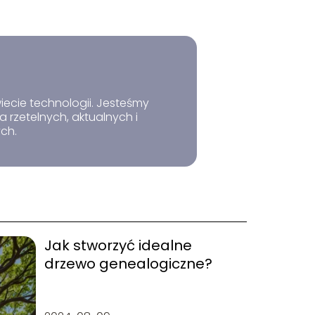
iecie technologii. Jesteśmy
 rzetelnych, aktualnych i
ych.
Jak stworzyć idealne
drzewo genealogiczne?