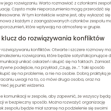
k w jego rozwiązaniu. Warto rozmawiać z członkami zespoł
uację. Często małe nieporozumienia mogą przerodzić się
dresowane. W tym kontekście ważne jest, aby wykazać się
Rozmowa z każdym z zaangażowanych członków zespołu m
eporozumień, które wpływają na atmosferę w grupie.
klucz do rozwiązywania konfliktów
rozwiązywaniu konfliktów. Otwarte i szczere rozmowy m
alezieniu rozwiązania, które będzie satysfakcjonujące d
munikacji unikać oskarżeń i skupić się na faktach. Zamiast
ywne podejście, na przykład „Czuję, że…”. Taki sposób
kupić się na problemie, a nie na osobie. Dobrą praktyką je
wracaniu uwagi na to, co mówi druga osoba, oraz na
ieć jej punkt widzenia.
 komunikacji w zespole, aby zapewnić, że wszyscy będą
ocji w bezpieczny sposób. Można rozważyć organizację
ek zespołu będzie miał szansę na podzielenie się swoimi