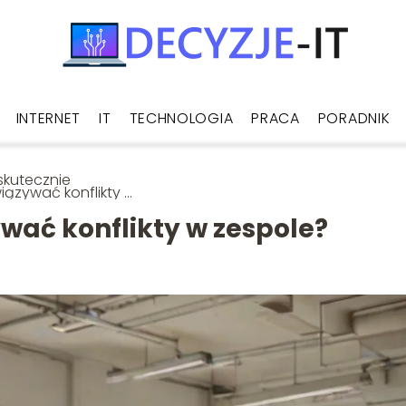
INTERNET
IT
TECHNOLOGIA
PRACA
PORADNIK
skutecznie
iązywać konflikty w
pole?
wać konflikty w zespole?