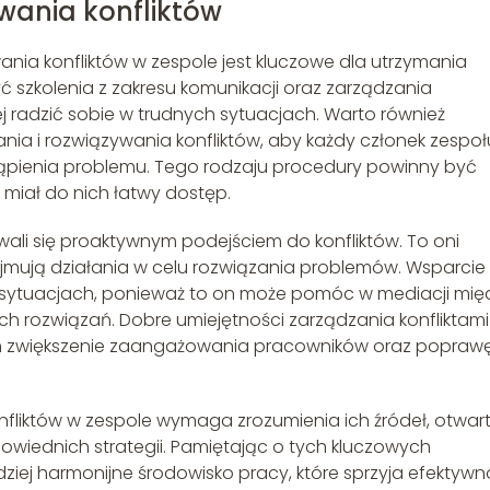
ywania konfliktów
nia konfliktów w zespole jest kluczowe dla utrzymania
 szkolenia z zakresu komunikacji oraz zarządzania
j radzić sobie w trudnych sytuacjach. Warto również
ia i rozwiązywania konfliktów, aby każdy członek zespoł
stąpienia problemu. Tego rodzaju procedury powinny być
 miał do nich łatwy dostęp.
wali się proaktywnym podejściem do konfliktów. To oni
jmują działania w celu rozwiązania problemów. Wsparcie
h sytuacjach, ponieważ to on może pomóc w mediacji mię
h rozwiązań. Dobre umiejętności zarządzania konfliktami
tym zwiększenie zaangażowania pracowników oraz popraw
liktów w zespole wymaga zrozumienia ich źródeł, otwart
owiednich strategii. Pamiętając o tych kluczowych
iej harmonijne środowisko pracy, które sprzyja efektywn