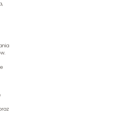
a,
ania
ów.
e
le
h
oraz