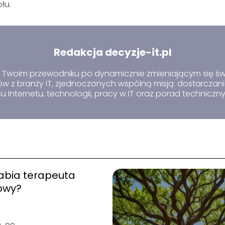
łu.
Redakcja decyzje-it.pl
 – Twoim przewodniku po dynamicznie zmieniającym się św
 z branży IT, zjednoczonych wspólną misją: dostarczania
u Internetu, technologii, pracy w IT oraz porad techniczn
rabia terapeuta
owy?