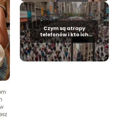
Czym są atrapy
telefonów i kto ich
używa?
iem
n
 w
esz