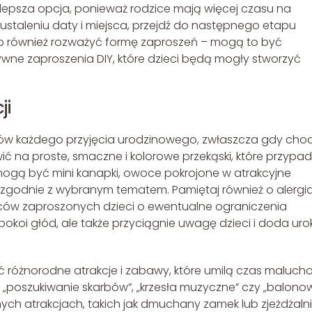
ajlepsza opcja, ponieważ rodzice mają więcej czasu na
 ustaleniu daty i miejsca, przejdź do następnego etapu
to również rozważyć formę zaproszeń – mogą to być
tywne zaproszenia DIY, które dzieci będą mogły stworzyć
ji
tów każdego przyjęcia urodzinowego, zwłaszcza gdy chod
ić na proste, smaczne i kolorowe przekąski, które przypa
gą być mini kanapki, owoce pokrojone w atrakcyjne
ne zgodnie z wybranym tematem. Pamiętaj również o alergi
ców zaproszonych dzieci o ewentualne ograniczenia
spokoi głód, ale także przyciągnie uwagę dzieci i doda uro
ć różnorodne atrakcje i zabawy, które umilą czas maluch
k „poszukiwanie skarbów”, „krzesła muzyczne” czy „balono
ych atrakcjach, takich jak dmuchany zamek lub zjeżdżalni