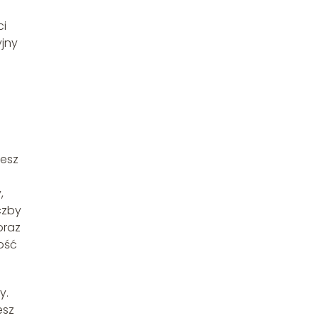
ci
yjny
żesz
,
czby
oraz
ość
y.
esz