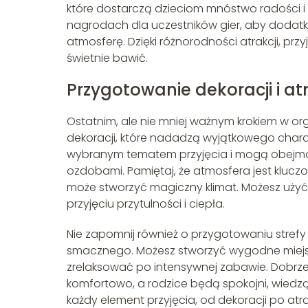
które dostarczą dzieciom mnóstwo radości i 
nagrodach dla uczestników gier, aby dodat
atmosferę. Dzięki różnorodności atrakcji, prz
świetnie bawić.
Przygotowanie dekoracji i a
Ostatnim, ale nie mniej ważnym krokiem w or
dekoracji, które nadadzą wyjątkowego char
wybranym tematem przyjęcia i mogą obejmowa
ozdobami. Pamiętaj, że atmosfera jest klucz
może stworzyć magiczny klimat. Możesz uży
przyjęciu przytulności i ciepła.
Nie zapomnij również o przygotowaniu strefy
smacznego. Możesz stworzyć wygodne miejsca
zrelaksować po intensywnej zabawie. Dobrze 
komfortowo, a rodzice będą spokojni, wiedzą
każdy element przyjęcia, od dekoracji po at