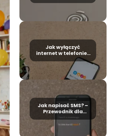
technologia?
Jak wyłączyć
internet w telefonie?
– Krok po kroku
Jak napisać SMS? –
Przewodnik dla
początkujących