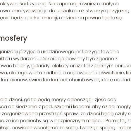
aktywności fizycznej. Nie zapomnij również o małych
kowo zmotywować je do udziału oraz stworzyć przyjazną
yjęcie będzie pełne emocji, a dzieci na pewno będą się
tmosfery
ganizacji przyjęcia urodzinowego jest przygotowanie
akteru wydarzeniu. Dekoracje powinny być zgodne z
ć balony, girlandy, plakaty oraz stół z pięknym obruse
owa, dlatego warto zadbać o odpowiednie oświetlenie, kt
ć lampionów, świec lub lampek choinkowych, które dodad
 dla dzieci, gdzie będą mogły odpocząć i zjeść coś
 do siedzenia z poduszkami i kocami, aby dzieci mogły
zorganizowana przestrzeń sprawi, że dzieci będą czuły s
c, że ich pociechy są w bezpiecznym miejscu. Pamiętaj, ż
rakcje, powinien współgrać ze sobą, tworząc spójną i rad