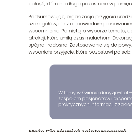
całość, która na długo pozostanie w pamięci
Podsumowując, organizacja przyjęcia urodz
szczegółów, ale z odpowiednim planowanie
wspomnienia. Pamiętaj o wyborze tematu, d
atrakcji, które umilą czas maluchom. Dekorac
spójna i radosna. Zastosowanie się do po
wspaniałe przyjęcie, które pozostawi po sobi
Witamy w świecie decyzje-it.pl
zespołem pasjonatów i ekspertów
praktycznych informacji z zakres
Może Cię również zainteresować