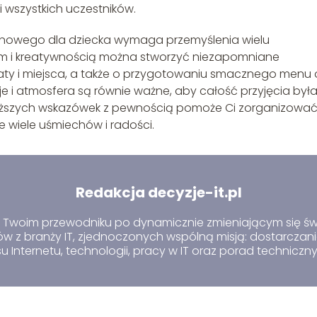
 wszystkich uczestników.
inowego dla dziecka wymaga przemyślenia wielu
m i kreatywnością można stworzyć niezapomniane
aty i miejsca, a także o przygotowaniu smacznego menu 
je i atmosfera są równie ważne, aby całość przyjęcia był
wyższych wskazówek z pewnością pomoże Ci zorganizowa
e wiele uśmiechów i radości.
Redakcja decyzje-it.pl
 – Twoim przewodniku po dynamicznie zmieniającym się św
 z branży IT, zjednoczonych wspólną misją: dostarczania
u Internetu, technologii, pracy w IT oraz porad techniczn