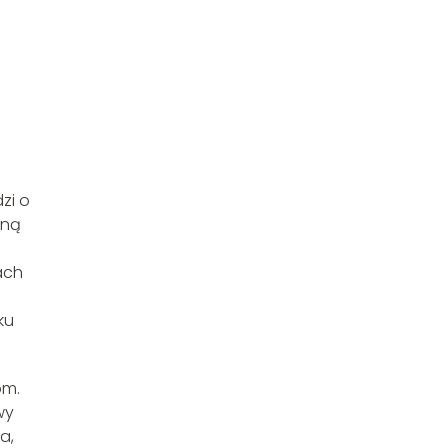
zi o
dną
ach
ku
om.
wy
a,