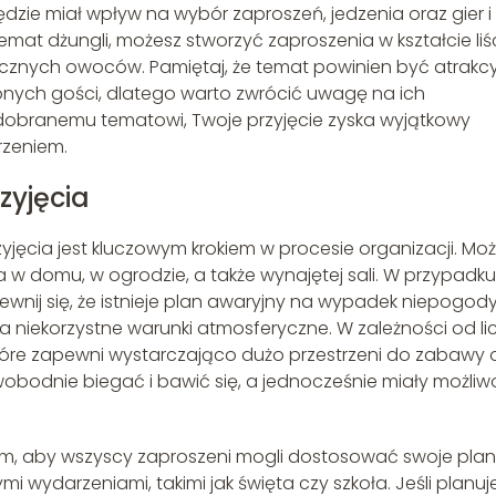
dzie miał wpływ na wybór zaproszeń, jedzenia oraz gier i
temat dżungli, możesz stworzyć zaproszenia w kształcie liś
cznych owoców. Pamiętaj, że temat powinien być atrakc
oszonych gości, dlatego warto zwrócić uwagę na ich
e dobranemu tematowi, Twoje przyjęcie zyska wyjątkowy
rzeniem.
zyjęcia
jęcia jest kluczowym krokiem w procesie organizacji. Mo
w domu, w ogrodzie, a także wynajętej sali. W przypadku
wnij się, że istnieje plan awaryjny na wypadek niepogody
 niekorzystne warunki atmosferyczne. W zależności od li
które zapewni wystarczająco dużo przestrzeni do zabawy 
obodnie biegać i bawić się, a jednocześnie miały możliw
em, aby wszyscy zaproszeni mogli dostosować swoje plan
ymi wydarzeniami, takimi jak święta czy szkoła. Jeśli planuj