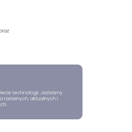
oraz
a
ć
iecie technologii. Jesteśmy
 rzetelnych, aktualnych i
ych.