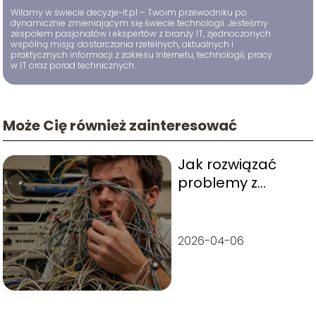
Witamy w świecie decyzje-it.pl – Twoim przewodniku po
dynamicznie zmieniającym się świecie technologii. Jesteśmy
zespołem pasjonatów i ekspertów z branży IT, zjednoczonych
wspólną misją: dostarczania rzetelnych, aktualnych i
praktycznych informacji z zakresu Internetu, technologii, pracy
w IT oraz porad technicznych.
Może Cię również zainteresować
Jak rozwiązać
problemy z
połączeniem
internetowym?
2026-04-06