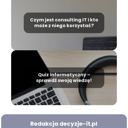
Czym jest consulting IT i kto
może z niego korzystać?
Quiz informatyczny –
sprawdź swoją wiedzę!
Redakcja decyzje-it.pl