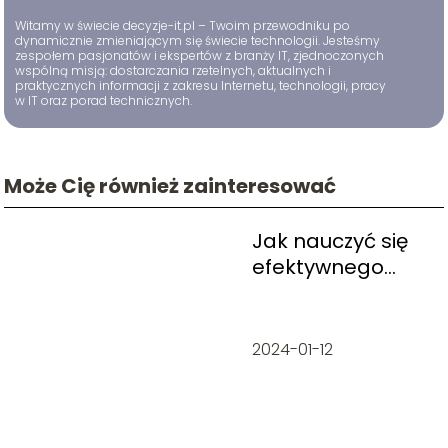
Witamy w świecie decyzje-it.pl – Twoim przewodniku po
dynamicznie zmieniającym się świecie technologii. Jesteśmy
zespołem pasjonatów i ekspertów z branży IT, zjednoczonych
wspólną misją: dostarczania rzetelnych, aktualnych i
praktycznych informacji z zakresu Internetu, technologii, pracy
w IT oraz porad technicznych.
Może Cię również zainteresować
Jak nauczyć się
efektywnego
zarządzania
czasem?
2024-01-12